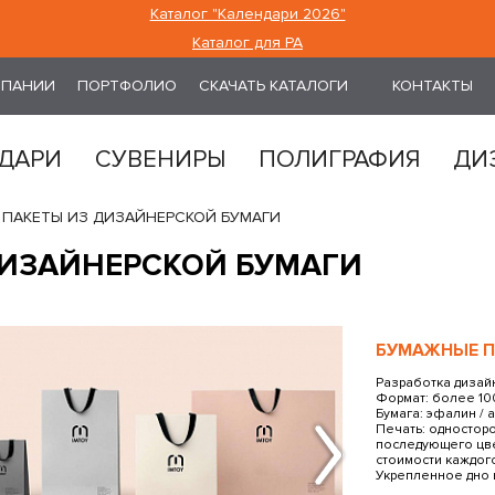
Каталог "Календари 2026"
Каталог для РА
МПАНИИ
ПОРТФОЛИО
СКАЧАТЬ КАТАЛОГИ
КОНТАКТЫ
ДАРИ
СУВЕНИРЫ
ПОЛИГРАФИЯ
ДИ
ПАКЕТЫ ИЗ ДИЗАЙНЕРСКОЙ БУМАГИ
ИЗАЙНЕРСКОЙ БУМАГИ
БУМАЖНЫЕ П
Разработка дизайн
Формат: более 10
Бумага: эфалин / 
Печать: одностор
последующего цвета
стоимости каждого
Укрепленное дно 