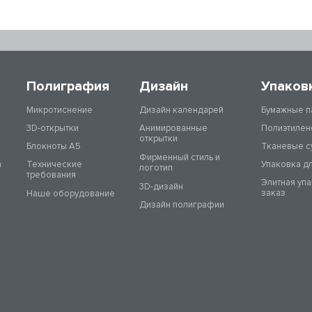
Полиграфия
Дизайн
Упаков
Микротиснение
Дизайн календарей
Бумажные п
3D-открытки
Анимированные
Полиэтилен
открытки
Блокноты А5
Тканевые с
Фирменный стиль и
а
Технические
Упаковка д
логотип
требования
Элитная уп
3D-дизайн
заказ
Наше оборудование
Дизайн полиграфии