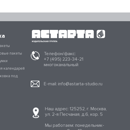
ка
акеты
Телефон/факс:
овые пакеты
+7 (495) 223-34-21
умки
многоканальный
ля календарей
аковка под
E-mail:
info@astarta-studio.ru
Наш адрес: 125252, г. Москва,
ул. 2-я Песчаная, д.6, кор. 5
Мы работаем: понедельник-