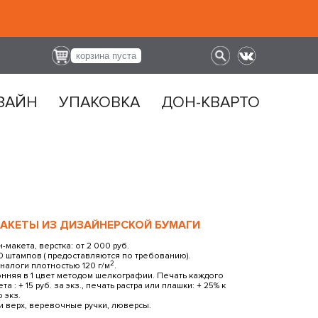
корзина пуста
ЗАЙН
УПАКОВКА
ДОН-КВАРТО
АКЕТЫ ИЗ ДИЗАЙНЕРСКОЙ БУМАГИ
-макета, верстка: от 2 000 руб.
0 штампов ( предоставляются по требованию).
2
аналоги плотностью 120 г/м
.
онняя в 1 цвет методом шелкографии. Печать каждого
 : + 15 руб. за экз., печать растра или плашки: + 25% к
 экз.
и верх, веревочные ручки, люверсы.