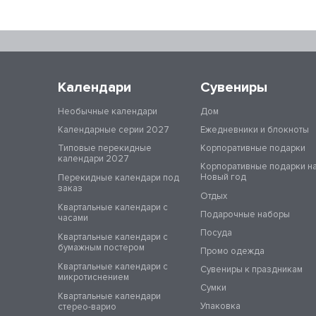
Календари
Сувениры
Необычные календари
Дом
Календарные серии 2027
Ежедневники и блокноты
Типовые перекидные
Корпоративные подарки
календари 2027
Корпоративные подарки н
Новый год
Перекидные календари под
заказ
Отдых
Квартальные календари с
Подарочные наборы
часами
Посуда
Квартальные календари с
бумажным постером
Промо одежда
Квартальные календари с
Сувениры к праздникам
микротиснением
Сумки
Квартальные календари
Упаковка
стерео-варио