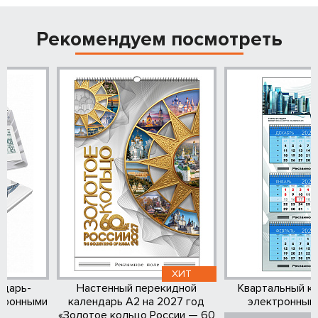
Рекомендуем посмотреть
ХИТ
ндарь-
Настенный перекидной
Квартальный к
тронными
календарь А2 на 2027 год
электронным
«Золотое кольцо России — 60