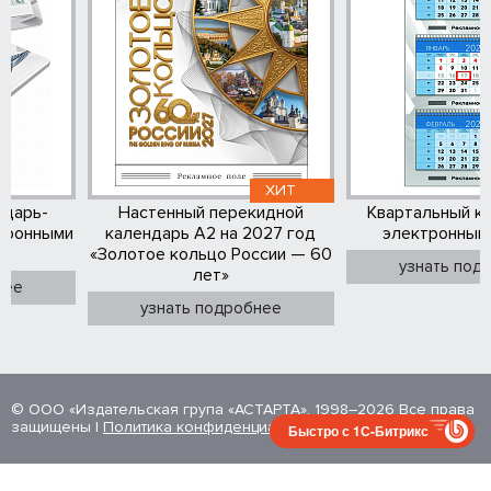
ХИТ
ндарь-
Настенный перекидной
Квартальный к
тронными
календарь А2 на 2027 год
электронным
«Золотое кольцо России — 60
узнать под
лет»
нее
узнать подробнее
© ООО «Издательская група «АСТАРТА», 1998–2026 Все права
защищены |
Политика конфиденциальности
Быстро с 1С-Битрикс