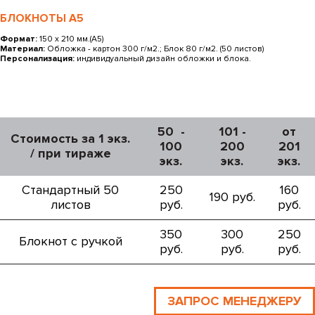
БЛОКНОТЫ А5
Формат:
150 х 210 мм.(А5)
Материал:
Обложка - картон 300 г/м2.; Блок 80 г/м2. (50 листов)
Персонализация:
индивидуальный дизайн обложки и блока.
50 -
101 -
от
Стоимость за 1 экз.
100
200
201
/ при тираже
экз.
экз.
экз.
Стандартный 50
250
160
190 руб.
листов
руб.
руб.
350
300
250
Блокнот с ручкой
руб.
руб.
руб.
ЗАПРОС МЕНЕДЖЕРУ