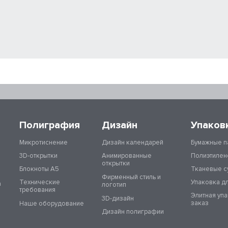
Полиграфия
Дизайн
Упаков
Микротиснение
Дизайн календарей
Бумажные п
3D-открытки
Анимированные
Полиэтилен
открытки
Блокноты А5
Тканевые с
Фирменный стиль и
Технические
Упаковка д
а
логотип
требования
Элитная уп
3D-дизайн
заказ
Наше оборудование
Дизайн полиграфии