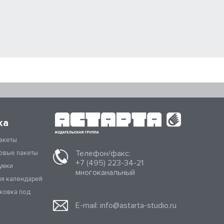
ка
акеты
Телефон/факс:
овые пакеты
+7 (495) 223-34-21
умки
многоканальный
ля календарей
аковка под
E-mail:
info@astarta-studio.ru