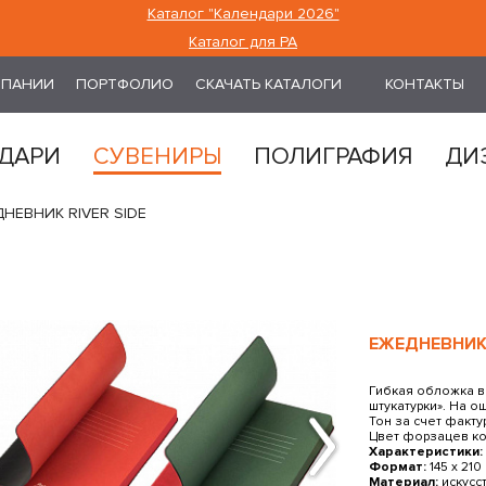
Каталог "Календари 2026"
Каталог для РА
МПАНИИ
ПОРТФОЛИО
СКАЧАТЬ КАТАЛОГИ
КОНТАКТЫ
ДАРИ
СУВЕНИРЫ
ПОЛИГРАФИЯ
ДИ
НЕВНИК RIVER SIDE
ЕЖЕДНЕВНИК 
Гибкая обложка в
штукатурки». На о
Тон за счет факт
Цвет форзацев кон
Характеристики:
Формат:
145 х 210
Материал:
искусс