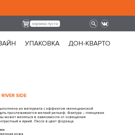
корзина пуста
ЗАЙН
УПАКОВКА
ДОН-КВАРТО
RIVER SIDE
ыполнена из материала с эффектом «венецианской
щупь прослеживается мелкий рельеф. Фактура – глянцевая.
уры может меняться в зависимости от освещения.
трастный и яркий. Ляссе в цвет форзаца.
 мм.
твенная кожа