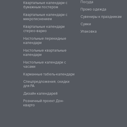
Посуда
Квартальные календари с
бумажным постером
Промо одежда
Квартальные календари с
Сувениры к праздникам
микротиснением
Сумки
Квартальные календари
стерео-варио
Упаковка
Настольные перекидные
календари
Настольные квартальные
календари
Настольные календари с
часами
Карманные табель-календари
Спецпредложения, скидки
для РА
Дизайн календарей
Розничный проект Дон-
кварто