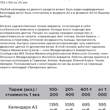
730 х 100 по 20 экз.
Любой календарь из данного раздела может быть издан индивидуально.
Календари могут быть отпечатаны в формате А2 и в формате А3 по Вашему
выбору.
Из всех художественных техник акварель, сочетающая в себе
особенности живописи и графики, больше всего подходит для
изображения цветов. Письмо по-сырому передает изящество и
прихотливость их силуэта, отражающая свет основа, белая бумага, —
нюансы и переливы оттенков, воздушность пыльцы, прозрачность
лепестков, быстрое нанесение краски воспроизводит чуть заметное
движение цветка от дуновения ветра. В этой технике работает художник
Лариса Иванисенко (LarIva) — член Международного Акварельного
Сообщества IWS Global Membership (International Watercolor Society), член
Японского Международного Института Акварели. Работы автора хранятся в
частных коллекциях в Германии, Англии, Франции, Южной Корее, Чехии,
Америки. Познакомиться с некоторыми из них вы можете на страницах
нашего календаря «Прекрасные цветы».
Тираж (экз.) /
100-
201-
401-1
от 1
стоимость 1 экз.
200
400
000
000
1395
1095
695
595
Календари А3
руб.
руб.
руб.
руб.