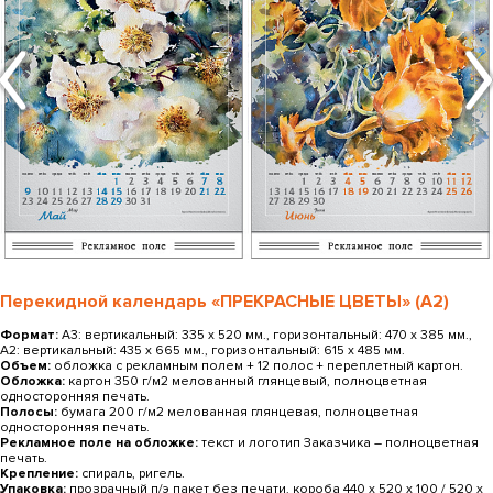
Перекидной календарь «ПРЕКРАСНЫЕ ЦВЕТЫ» (А2)
Формат:
А3: вертикальный: 335 х 520 мм., горизонтальный: 470 х 385 мм.,
А2: вертикальный: 435 х 665 мм., горизонтальный: 615 x 485 мм.
Объем:
обложка с рекламным полем + 12 полос + переплетный картон.
Обложка:
картон 350 г/м2 мелованный глянцевый, полноцветная
односторонняя печать.
Полосы:
бумага 200 г/м2 мелованная глянцевая, полноцветная
односторонняя печать.
Рекламное поле на обложке:
текст и логотип Заказчика ― полноцветная
печать.
Крепление:
спираль, ригель.
Упаковка:
прозрачный п/э пакет без печати, короба 440 х 520 х 100 / 520 х