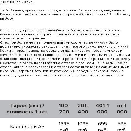
730 х 100 по 20 экз.
Любой календарь из данного раздела может быть издан индивидуально.
Календари могут быть отпечатаны в формате А2 и в формате А3 по Вашему
выбору.
60 лет назад произошло величайшее событие, оказавшее огромное
влияние на мировую историю, — человек впервые совершил полет в
космическое пространство.
С тех пор более чем за полвека нашими соотечественниками было
поставлено множество рекордов: полет первого искусственного спутника
Земли и первый выход человека в открытый космос, первый луноход и
самое длительное пребывание на орбите. Эти и многие другие достижения
были совершены ради преодоления преград на пути к развитию и прогрессу.
Несмотря на то что полет Гагарина остался в прошлом, наша космическая
отрасль активно развивается и остается сегодня одной из самых мощных в
мире. Мы надеемся, что новые достижения, победы и рекорды России в
космосе дадут нам возможность сделать продолжение этого календаря.
Тираж (экз.) /
100-
201-
401-1
от 1
стоимость 1 экз.
200
400
000
000
1395
1095
695
595
Календари А3
руб.
руб.
руб.
руб.