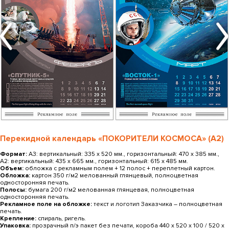
Перекидной календарь «ПОКОРИТЕЛИ КОСМОСА» (А2)
Формат:
А3: вертикальный: 335 х 520 мм., горизонтальный: 470 х 385 мм.,
А2: вертикальный: 435 х 665 мм., горизонтальный: 615 x 485 мм.
Объем:
обложка с рекламным полем + 12 полос + переплетный картон.
Обложка:
картон 350 г/м2 мелованный глянцевый, полноцветная
односторонняя печать.
Полосы:
бумага 200 г/м2 мелованная глянцевая, полноцветная
односторонняя печать.
Рекламное поле на обложке:
текст и логотип Заказчика ― полноцветная
печать.
Крепление:
спираль, ригель.
Упаковка:
прозрачный п/э пакет без печати, короба 440 х 520 х 100 / 520 х