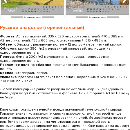
Русское раздолье (горизонтальный)
Формат:
А3: вертикальный: 335 х 520 мм., горизонтальный: 470 х 385 мм.,
А2: вертикальный: 435 х 665 мм., горизонтальный: 615 x 485 мм.
Объем:
обложка с рекламным полем + 12 полос + переплетный картон.
Обложка:
картон 350 г/м2 мелованный глянцевый, полноцветная
односторонняя печать.
Полосы:
бумага 200 г/м2 мелованная глянцевая, полноцветная
односторонняя печать.
Рекламное поле на обложке:
текст и логотип Заказчика ― полноцветная
печать.
Крепление:
спираль, ригель.
Упаковка:
прозрачный п/э пакет без печати, короба 440 х 520 х 100 / 520 х
730 х 100 по 20 экз.
Любой календарь из данного раздела может быть издан индивидуально.
Календари могут быть отпечатаны в формате А2 и в формате А3 по Вашему
выбору.
Календарь посвящен вечной и всегда актуальной теме русской природы.
Горизонтальная композиция и съемка широкоугольной камерой лучше
всего передают широту российских равнин и полей, бескрайность лесов и
рек. Эти пейзажи заставят на миг отрешиться от городской суеты,
погрузившись в мир природной красоты и гармонии. Они наверняка вызовут
ностальгический вздох у наших соотечественников и возглас удивления – у