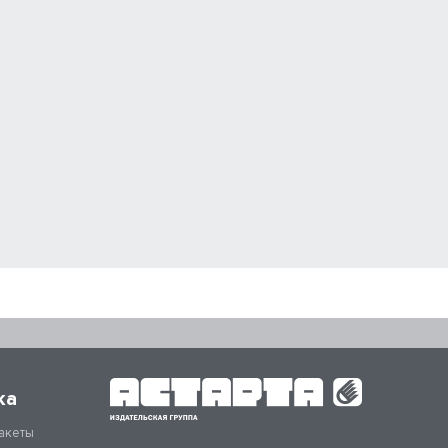
ка
акеты