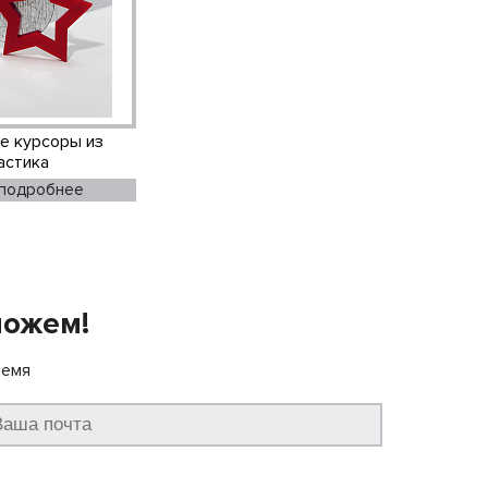
е курсоры из
астика
 подробнее
можем!
ремя