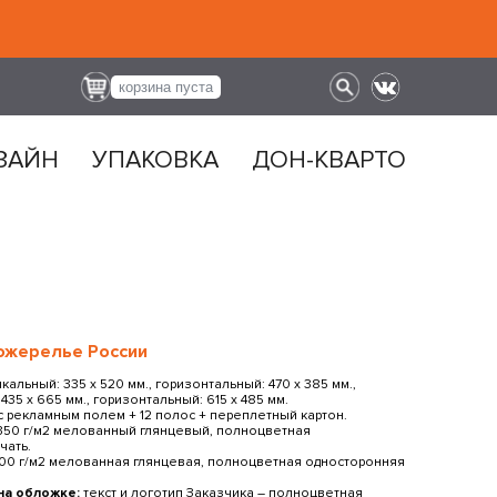
корзина пуста
ЗАЙН
УПАКОВКА
ДОН-КВАРТО
ожерелье России
кальный: 335 х 520 мм., горизонтальный: 470 х 385 мм.,
435 х 665 мм., горизонтальный: 615 x 485 мм.
 рекламным полем + 12 полос + переплетный картон.
350 г/м2 мелованный глянцевый, полноцветная
чать.
00 г/м2 мелованная глянцевая, полноцветная односторонняя
на обложке:
текст и логотип Заказчика ― полноцветная