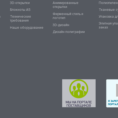
3D-открытки
Анимированные
Полиэтилен
открытки
Блокноты А5
Тканевые с
Фирменный стиль и
а
Технические
Упаковка д
логотип
требования
Элитная уп
3D-дизайн
заказ
Наше оборудование
Дизайн полиграфии