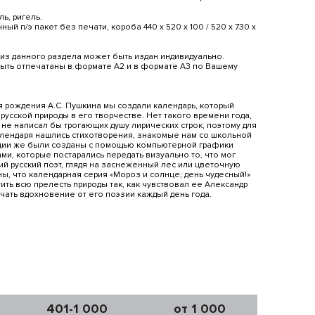
ь, ригель.
ый п/э пакет без печати, короба 440 х 520 х 100 / 520 х 730 х
из данного раздела может быть издан индивидуально.
быть отпечатаны в формате А2 и в формате А3 по Вашему
я рождения А.С. Пушкина мы создали календарь, который
русской природы в его творчестве. Нет такого времени года,
не написал бы трогающих душу лирических строк, поэтому для
лендаря нашлись стихотворения, знакомые нам со школьной
ции же были созданы с помощью компьютерной графики
и, которые постарались передать визуально то, что мог
й русский поэт, глядя на заснеженный лес или цветочную
ы, что календарная серия «Мороз и солнце; день чудесный!»
ть всю прелесть природы так, как чувствовал ее Александр
чать вдохновение от его поэзии каждый день года.
401-1 000
от 1 000