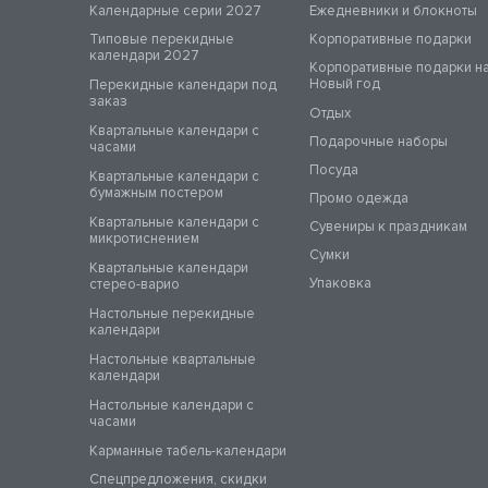
Календарные серии 2027
Ежедневники и блокноты
Типовые перекидные
Корпоративные подарки
календари 2027
Корпоративные подарки н
Новый год
Перекидные календари под
заказ
Отдых
Квартальные календари с
Подарочные наборы
часами
Посуда
Квартальные календари с
бумажным постером
Промо одежда
Квартальные календари с
Сувениры к праздникам
микротиснением
Сумки
Квартальные календари
Упаковка
стерео-варио
Настольные перекидные
календари
Настольные квартальные
календари
Настольные календари с
часами
Карманные табель-календари
Спецпредложения, скидки