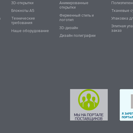
3D-открытки
Анимированные
Полиэтилен
открытки
Блокноты А5
Тканевые с
Фирменный стиль и
а
Технические
Упаковка д
логотип
требования
Элитная уп
3D-дизайн
заказ
Наше оборудование
Дизайн полиграфии