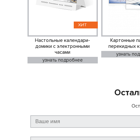
ХИТ
Настольные календари-
Картонные п
домики с электронными
перекидных 
часами
узнать по
узнать подробнее
Остал
Ост