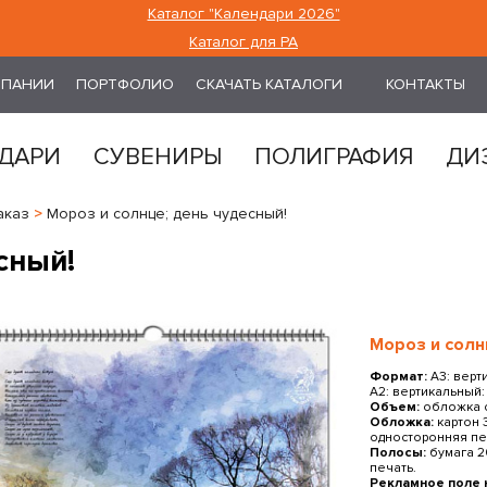
Каталог "Календари 2026"
Каталог для РА
МПАНИИ
ПОРТФОЛИО
СКАЧАТЬ КАТАЛОГИ
КОНТАКТЫ
ДАРИ
СУВЕНИРЫ
ПОЛИГРАФИЯ
ДИ
аказ
>
Мороз и солнце; день чудесный!
сный!
Мороз и солн
Формат:
А3: верти
А2: вертикальный: 
Объем:
обложка с
Обложка:
картон 
односторонняя пе
Полосы:
бумага 2
печать.
Рекламное поле 