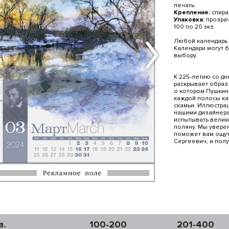
печать.
Крепление:
спирал
Упаковка:
прозрачн
100 по 20 экз.
Любой календарь 
Календари могут 
выбору.
К 225-летию со дн
раскрывает образ 
о котором Пушкин 
каждой полосы ка
скамьи. Иллюстра
нашими дизайнерам
испытывать велики
поляну. Мы уверен
поможет вам ощути
Сергеевич, и полу
з.
100-200
201-400