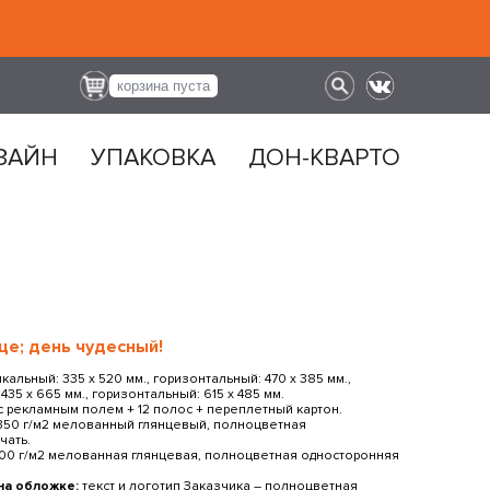
корзина пуста
ЗАЙН
УПАКОВКА
ДОН-КВАРТО
це; день чудесный!
кальный: 335 х 520 мм., горизонтальный: 470 х 385 мм.,
435 х 665 мм., горизонтальный: 615 x 485 мм.
 рекламным полем + 12 полос + переплетный картон.
350 г/м2 мелованный глянцевый, полноцветная
чать.
00 г/м2 мелованная глянцевая, полноцветная односторонняя
на обложке:
текст и логотип Заказчика ― полноцветная