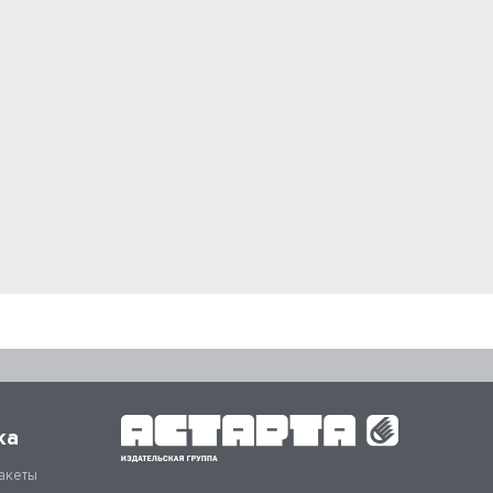
ка
акеты