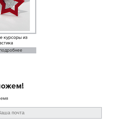
е курсоры из
астика
 подробнее
можем!
ремя