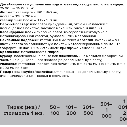
Дизайн-проект и допечатная подготовка индивидуального календаря:
25 000 — 35 000 руб.
Формат:
календарь - 390 х 840 мм;
постер ― 390 x 210 мм;
календарные блоки ― 335 х 160 мм.
Верхний постер:
типовой/индивидуальный, объемный пластик с
полноцветной печатью, часовой механизм, элемент питания.
Календарные блоки:
типовые золотые/серебряные/голубые с
металлизированной краской, бумага 90 г/м2 мелованная.
Рекламные подложки:
картон 350 г/м2, текст и логотип Заказчика ― в 1
цвет. Доплата за полноцветную печать / металлизированные пантоны /
трафаретный лак: + 10% к стоимости при тираже менее 1 000 экз.
Крепление:
металлическая спираль.
Курсор:
пластиковый на ленте или пластиковый на магнитах с оборотной
частью из оцинкованного железа (за дополнительную плату).
Упаковка:
картонная коробка без печати 240 x 410 x 40 мм. Пачки 240 x 410
x 200 мм по 5 экз.
Подарочный шубер/наклейка:
для типовых ― за дополнительную плату,
для индивидуальных ― входит в стоимость.
1
501–
Тираж (экз.) /
50–
101–
201–
00
1
стоимость 1 экз.
100
200
500
2
000
00