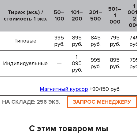
1
501–
Тираж (экз.) /
50–
101–
201–
00
1
стоимость 1 экз.
100
200
500
2
000
00
995
895
845
795
74
Типовые
руб.
руб.
руб.
руб.
руб
1
995
895
79
Индивидуальные
—
095
руб.
руб.
руб
руб.
Магнитный курсор
+90/150 руб.
НА СКЛАДЕ: 256 ЭКЗ.
ЗАПРОС МЕНЕДЖЕРУ
С этим товаром мы