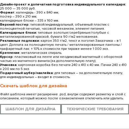
Дизайн-проект и допечатная подготовка индивидуального календаря:
25 000 — 35 000 руб.
Формат:
календарь - 390 х 840 мм;
постер ― 390 x 210 мм;
календарные блоки ― 335 х 160 мм.
Верхний постер:
типовой/индивидуальный, объемный пластик с
полноцветной печатью, часовой механизм, элемент питания.
Календарные блоки:
типовые золотые/серебряные/голубые с
металлизированной краской, бумага 90 г/м2 мелованная.
Рекламные подложки:
картон 350 г/м2, текст и логотип Заказчика ― в 1
цвет. Доплата за полноцветную печать / металлизированные пантоны /
трафаретный лак: + 10% к стоимости при тираже менее 1 000 экз.
Крепление:
металлическая спираль.
Курсор:
пластиковый на ленте или неодимовый магнитный с оборотной
частью из магнитного винила (за дополнительную плату).
Упаковка:
картонная коробка без печати 240 x 410 x 40 мм. Пачки 240 x 410
x 200 мм по 5 экз.
Подарочный шубер/наклейка:
для типовых ― за дополнительную плату,
для индивидуальных ― входит в стоимость.
Скачать шаблон для дизайна
Файл шаблона имеет расширение .psd, внутри содержит разметку и слой с
описанием, который можно после ознакомления отключить или удалить.
ШАБЛОН ДЛЯ ДИЗАЙНА
ТЕХНИЧЕСКИЕ ТРЕБОВАНИЯ