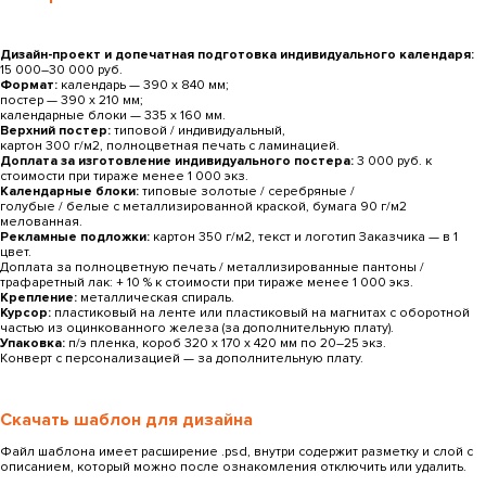
Дизайн-проект и допечатная подготовка индивидуального календаря:
15 000–30 000 руб.
Формат:
календарь — 390 х 840 мм;
постер — 390 x 210 мм;
календарные блоки — 335 х 160 мм.
Верхний постер:
типовой / индивидуальный,
картон 300 г/м2, полноцветная печать с ламинацией.
Доплата за изготовление индивидуального постера:
3 000 руб. к
стоимости при тираже менее 1 000 экз.
Календарные блоки:
типовые золотые / серебряные /
голубые / белые с металлизированной краской, бумага 90 г/м2
мелованная.
Рекламные подложки:
картон 350 г/м2, текст и логотип Заказчика — в 1
цвет.
Доплата за полноцветную печать / металлизированные пантоны /
трафаретный лак: + 10 % к стоимости при тираже менее 1 000 экз.
Крепление:
металлическая спираль.
Курсор:
пластиковый на ленте или пластиковый на магнитах с оборотной
частью из оцинкованного железа (за дополнительную плату).
Упаковка:
п/э пленка, короб 320 х 170 х 420 мм по 20–25 экз.
Конверт с персонализацией — за дополнительную плату.
Скачать шаблон для дизайна
Файл шаблона имеет расширение .psd, внутри содержит разметку и слой с
описанием, который можно после ознакомления отключить или удалить.