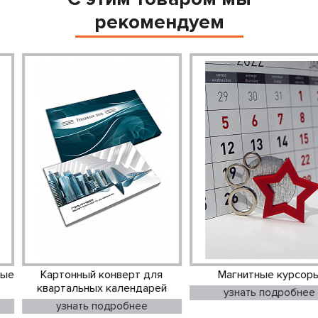
рекомендуем
гнитные курсоры
Магнитные курсоры из
М
пластика
дер
знать подробнее
узнать подробнее