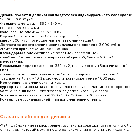
Дизайн-проект и допечатная подготовка индивидуального календаря:
15 000–30 000 руб.
Формат:
календарь — 390 х 840 мм;
постер — 390 x 210 мм;
календарные блоки — 335 х 160 мм.
Верхний постер:
типовой / индивидуальный,
картон 300 г/м2, полноцветная печать с ламинацией.
Доплата за изготовление индивидуального постера:
3 000 руб. к
стоимости при тираже менее 1 000 экз.
Календарные блоки:
типовые золотые / серебряные /
голубые / белые с металлизированной краской, бумага 90 г/м2
мелованная.
Рекламные подложки:
картон 350 г/м2, текст и логотип Заказчика — в 1
цвет.
Доплата за полноцветную печать / металлизированные пантоны /
трафаретный лак: + 10 % к стоимости при тираже менее 1 000 экз.
Крепление:
металлическая спираль.
Курсор:
пластиковый на ленте или пластиковый на магнитах с оборотной
частью из оцинкованного железа (за дополнительную плату).
Упаковка:
п/э пленка, короб 320 х 170 х 420 мм по 20–25 экз.
Конверт с персонализацией — за дополнительную плату.
Скачать шаблон для дизайна
Файл шаблона имеет расширение .psd, внутри содержит разметку и слой с
описанием, который можно после ознакомления отключить или удалить.