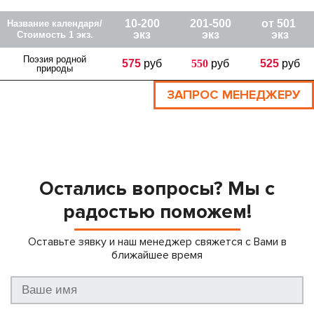
10-200
201-500
от 501
Название календаря/
эк
з
экз
экз
Стоимость 1 экз.
Поэзия родной
575
руб
550
руб
525
руб
природы
ЗАПРОС МЕНЕДЖЕРУ
Остались вопросы? Мы с
радостью поможем!
Оставьте зявку и наш менеджер свяжется с Вами в
ближайшее время