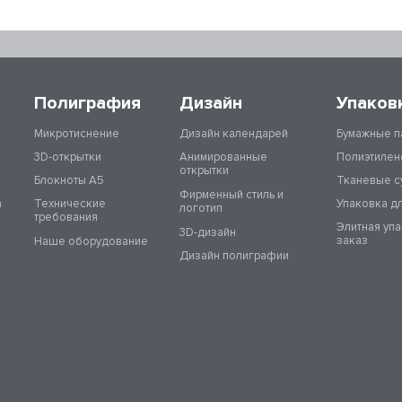
Полиграфия
Дизайн
Упаков
Микротиснение
Дизайн календарей
Бумажные п
3D-открытки
Анимированные
Полиэтилен
открытки
Блокноты А5
Тканевые с
Фирменный стиль и
а
Технические
Упаковка д
логотип
требования
Элитная уп
3D-дизайн
заказ
Наше оборудование
Дизайн полиграфии