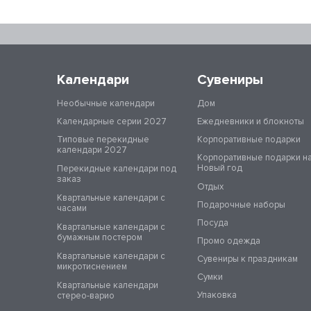
Календари
Сувениры
Необычные календари
Дом
Календарные серии 2027
Ежедневники и блокноты
Типовые перекидные
Корпоративные подарки
календари 2027
Корпоративные подарки н
Новый год
Перекидные календари под
заказ
Отдых
Квартальные календари с
Подарочные наборы
часами
Посуда
Квартальные календари с
бумажным постером
Промо одежда
Квартальные календари с
Сувениры к праздникам
микротиснением
Сумки
Квартальные календари
Упаковка
стерео-варио