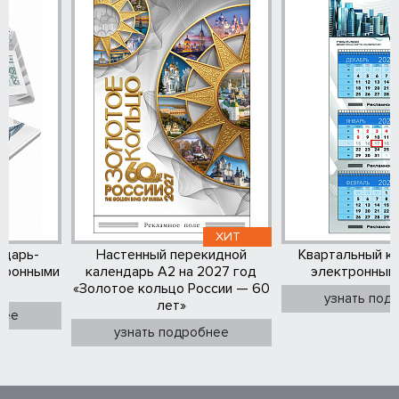
ХИТ
ндарь-
Настенный перекидной
Квартальный к
тронными
календарь А2 на 2027 год
электронным
«Золотое кольцо России — 60
узнать под
лет»
нее
узнать подробнее