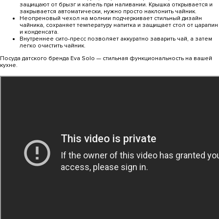
защищают от брызг и капель при наливании. Крышка открывается и
закрывается автоматически, нужно просто наклонить чайник.
Неопреновый чехол на молнии подчеркивает стильный дизайн
чайника, сохраняет температуру напитка и защищает стол от царапин
и конденсата.
Внутреннее сито-пресс позволяет аккуратно заварить чай, а затем
легко очистить чайник.
Посуда датского бренда Eva Solo — стильная функциональность на вашей
кухне.