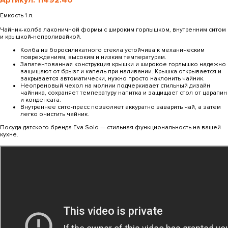
Артикул: 11492.40
Емкость 1 л.
Чайник-колба лаконичной формы с широким горлышком, внутренним ситом
и крышкой-непроливайкой.
Колба из боросиликатного стекла устойчива к механическим
повреждениям, высоким и низким температурам.
Запатентованная конструкция крышки и широкое горлышко надежно
защищают от брызг и капель при наливании. Крышка открывается и
закрывается автоматически, нужно просто наклонить чайник.
Неопреновый чехол на молнии подчеркивает стильный дизайн
чайника, сохраняет температуру напитка и защищает стол от царапин
и конденсата.
Внутреннее сито-пресс позволяет аккуратно заварить чай, а затем
легко очистить чайник.
Посуда датского бренда Eva Solo — стильная функциональность на вашей
кухне.