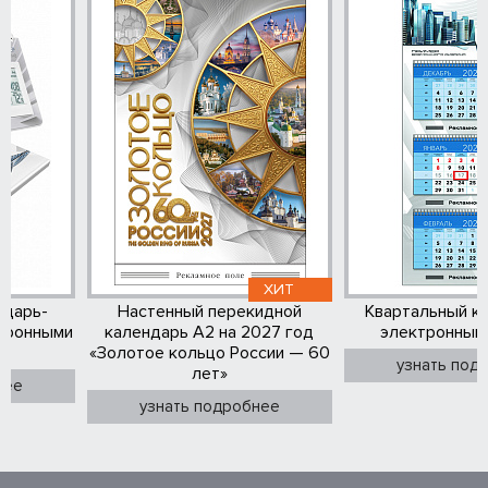
ХИТ
ндарь-
Настенный перекидной
Квартальный к
тронными
календарь А2 на 2027 год
электронным
«Золотое кольцо России — 60
узнать под
лет»
нее
узнать подробнее