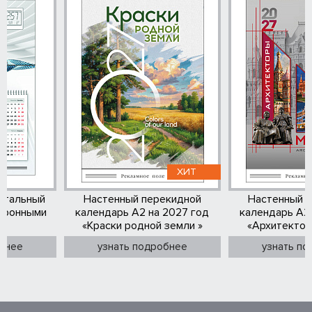
ХИТ
артальный
Настенный перекидной
Настенный 
ктронными
календарь А2 на 2027 год
календарь А2 
«Краски родной земли »
«Архитекто
обнее
узнать подробнее
узнать п