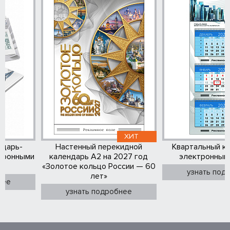
ХИТ
ндарь-
Настенный перекидной
Квартальный к
тронными
календарь А2 на 2027 год
электронным
«Золотое кольцо России — 60
узнать под
лет»
нее
узнать подробнее