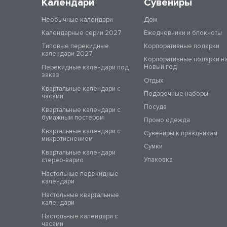
Календари
Сувениры
Необычные календари
Дом
Календарные серии 2027
Ежедневники и блокноты
Типовые перекидные
Корпоративные подарки
календари 2027
Корпоративные подарки н
Новый год
Перекидные календари под
заказ
Отдых
Квартальные календари с
Подарочные наборы
часами
Посуда
Квартальные календари с
бумажным постером
Промо одежда
Квартальные календари с
Сувениры к праздникам
микротиснением
Сумки
Квартальные календари
Упаковка
стерео-варио
Настольные перекидные
календари
Настольные квартальные
календари
Настольные календари с
часами