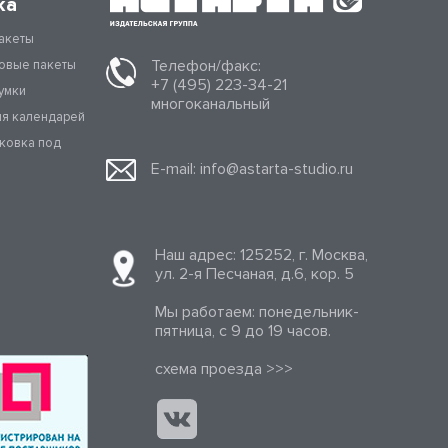
ка
акеты
Телефон/факс:
овые пакеты
+7 (495) 223-34-21
умки
многоканальный
ля календарей
аковка под
E-mail:
info@astarta-studio.ru
Наш адрес: 125252, г. Москва,
ул. 2-я Песчаная, д.6, кор. 5
Мы работаем: понедельник-
пятница, с 9 до 19 часов.
cхема проезда >>>