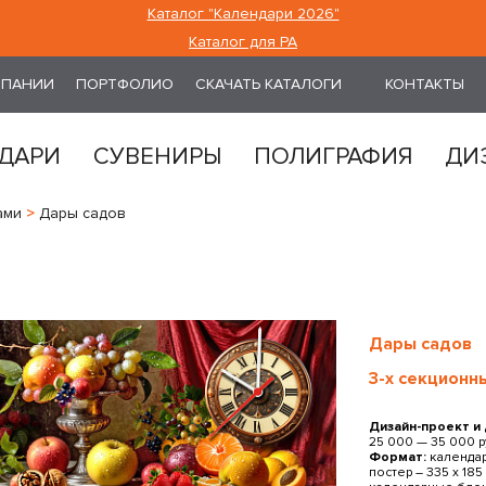
Каталог "Календари 2026"
Каталог для РА
МПАНИИ
ПОРТФОЛИО
СКАЧАТЬ КАТАЛОГИ
КОНТАКТЫ
ДАРИ
СУВЕНИРЫ
ПОЛИГРАФИЯ
ДИ
ами
>
Дары садов
Дары садов
3-х секционн
Дизайн-проект и
25 000 — 35 000 р
Формат:
календарь
постер ― 335 x 185