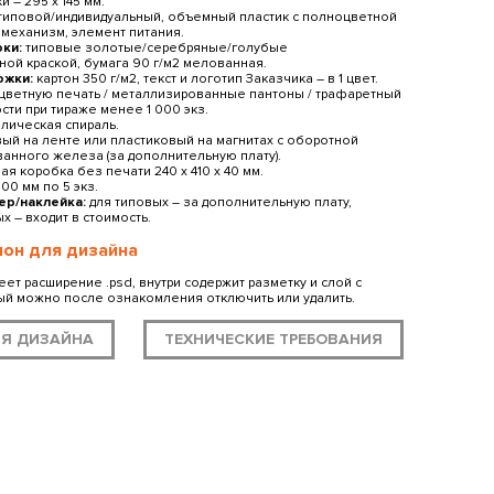
 ― 295 х 145 мм.
типовой/индивидуальный, объемный пластик с полноцветной
 механизм, элемент питания.
ки:
типовые золотые/серебряные/голубые
ной краской, бумага 90 г/м2 мелованная.
ожки:
картон 350 г/м2, текст и логотип Заказчика ― в 1 цвет.
цветную печать / металлизированные пантоны / трафаретный
ости при тираже менее 1 000 экз.
лическая спираль.
ый на ленте или пластиковый на магнитах с оборотной
ванного железа (за дополнительную плату).
ая коробка без печати 240 x 410 x 40 мм.
200 мм по 5 экз.
р/наклейка:
для типовых ― за дополнительную плату,
х ― входит в стоимость.
он для дизайна
т расширение .psd, внутри содержит разметку и слой с
ый можно после ознакомления отключить или удалить.
Я ДИЗАЙНА
ТЕХНИЧЕСКИЕ ТРЕБОВАНИЯ