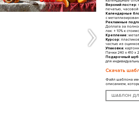
календарные блоки
Верхний постер:
печатью, часовой
Календарные бло
с металлизирован
Рекламные подл
Доплата за полно
лак: + 10% к стоим
Крепление:
метал
Курсор:
пластиков
частью из оцинко
Упаковка:
картонн
Пачки 240 x 410 x 
Подарочный шубе
для индивидуальны
Скачать шабл
Файл шаблона имее
описанием, котор
ШАБЛОН ДЛ