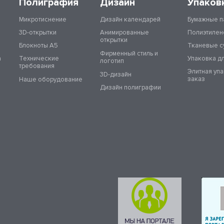
Полиграфия
Дизайн
Упаков
Микротиснение
Дизайн календарей
Бумажные п
3D-открытки
Анимированные
Полиэтилен
открытки
Блокноты А5
Тканевые с
Фирменный стиль и
а
Технические
Упаковка д
логотип
требования
Элитная уп
3D-дизайн
заказ
Наше оборудование
Дизайн полиграфии